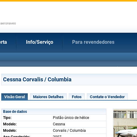
 aeronaves
rta
Info/Serviço
Para revendedores
Cessna Corvalis / Columbia
Visão Geral
Maiores Detalhes
Fotos
Contate o Vendedor
Base de dados
Tipo:
Pistão único de hélice
Modelo:
Cessna
Modelo:
Corvalis / Columbia