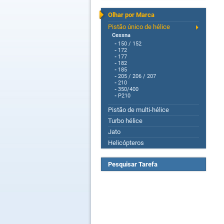
Olhar por Marca
Pistão único de hélice
Cessna
-
150 / 152
-
172
-
177
-
182
-
185
-
205 / 206 / 207
-
210
-
350/400
-
P210
Pistão de multi-hélice
Turbo hélice
Jato
Helicópteros
Pesquisar Tarefa