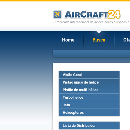
O mercado internacional de aviões novos e usados e
Home
Busca
Ofe
Visão Geral
Pistão único de hélice
Pistão de multi-hélice
Turbo hélice
Jato
Helicópteros
Lista de Distribuidor