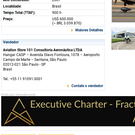
Ano Construido:
2007
Localidade:
Brasil
Tempo Total (TTAF):
900 h
Preço:
US$ 600.000
(~ BRL 3.059.870)
Maiores Detalhes
Vendedor
Aviation Store 101 Consultoria Aeronáutica LTDA
Hangar CASP – Avenida Olavo Fontoura, 1078 – Aeroporto
Campo de Marte – Santana, São Paulo
02012-021 São Paulo - SP
Brasil
Tel.: +55 11 91091-3001
Contate o vendedor