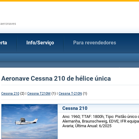
 aeronaves
rta
Info/Serviço
Para revendedores
Aeronave Cessna 210 de hélice única
Cessna 210
(2) |
Cessna T210M
(1) |
Cessna T-210N
(1)
Cessna 210
Ano: 1960; TTAF: 1800h; Tipo: Pistão único 
Alemanha, Braunschweig, EDVE; IFR equipa
Avaria; Última Anual: 6/2025