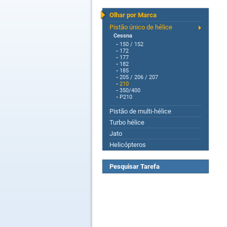
Olhar por Marca
Pistão único de hélice
Cessna
-
150 / 152
-
172
-
177
-
182
-
185
-
205 / 206 / 207
-
210
-
350/400
-
P210
Pistão de multi-hélice
Turbo hélice
Jato
Helicópteros
Pesquisar Tarefa