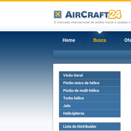
O mercado internacional de aviões novos e usados e
Home
Busca
Ofe
Visão Geral
Pistão único de hélice
Pistão de multi-hélice
Turbo hélice
Jato
Helicópteros
Lista de Distribuidor