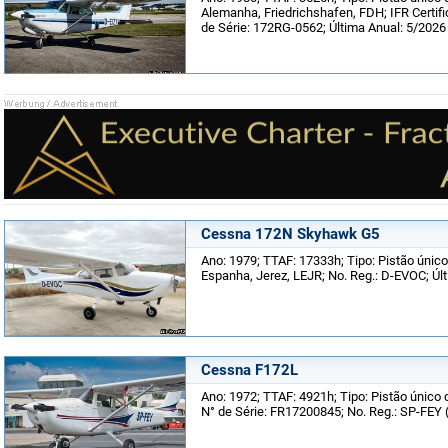
Alemanha, Friedrichshafen, FDH; IFR Certif
de Série: 172RG-0562; Última Anual: 5/2026
Cessna 172N Skyhawk G5
Ano: 1979; TTAF: 17333h; Tipo: Pistão único
Espanha, Jerez, LEJR; No. Reg.: D-EVOC; Úl
Cessna F172L
Ano: 1972; TTAF: 4921h; Tipo: Pistão único d
N° de Série: FR17200845; No. Reg.: SP-FEY