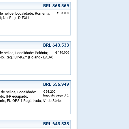
BRL 368.569
de hélice; Localidade: Roménia,
€ 63.000
; No. Reg.: D-EXLI
BRL 643.533
e hélice; Localidade: Polónia;
€ 110.000
No. Reg.: SP-KZY (Poland - EASA)
BRL 556.949
 de hélice; Localidade:
€ 95.200
Imposto pago U.E.
do, IFR equipado,
te, EU-OPS 1 Registrado; N° de Série:
BRL 643.533