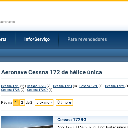
 aeronaves
rta
Info/Serviço
Para revendedores
Aeronave Cessna 172 de hélice única
Cessna 172F
(2) |
Cessna 172G
(2) |
Cessna 172H
(3) |
Cessna 172L
(1) |
Cessna 172M
(1
Cessna 172S
(2) |
Cessna 172XP
(1)
Página
1
2
de 2
próximo
Último
Cessna 172RG
Ano: 1980; TTAF: 3525h; Tipo: Pistão único 