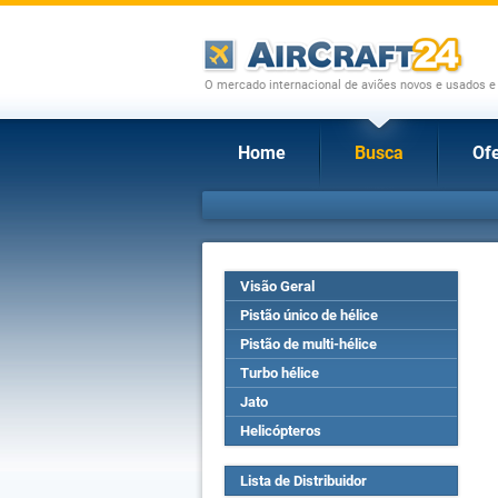
O mercado internacional de aviões novos e usados e
Home
Busca
Ofe
Visão Geral
Pistão único de hélice
Pistão de multi-hélice
Turbo hélice
Jato
Helicópteros
Lista de Distribuidor