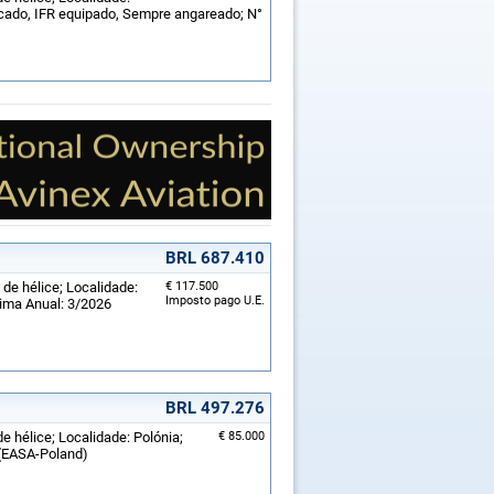
icado, IFR equipado, Sempre angareado; N°
BRL 687.410
 de hélice; Localidade:
€ 117.500
Imposto pago U.E.
tima Anual: 3/2026
BRL 497.276
e hélice; Localidade: Polónia;
€ 85.000
 (EASA-Poland)