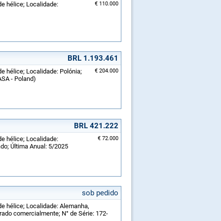
de hélice; Localidade:
€ 110.000
BRL 1.193.461
e hélice; Localidade: Polónia;
€ 204.000
ASA - Poland)
BRL 421.222
de hélice; Localidade:
€ 72.000
o; Última Anual: 5/2025
sob pedido
de hélice; Localidade: Alemanha,
rado comercialmente; N° de Série: 172-