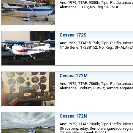
Ano: 1979; TTAF: 9350h; Tipo: Pistão único 
Alemanha, EDTG; No. Reg.: D-ENOC
Cessna 172S
Ano: 1999; TTAF: 5173h; Tipo: Pistão único d
N° de Série: 172S8152; No. Reg.: SP-ALA (E
Cessna 172M
Ano: 1975; TTAF: 7860h; Tipo: Pistão único 
Alemanha, Borkum, EDWR; Sempre angaread
Cessna 172N
Ano: 1979; TTAF: 7950h; Tipo: Pistão único 
Strausberg, eday; Sempre angareado, regist
72162; Última Anual: 5/2025