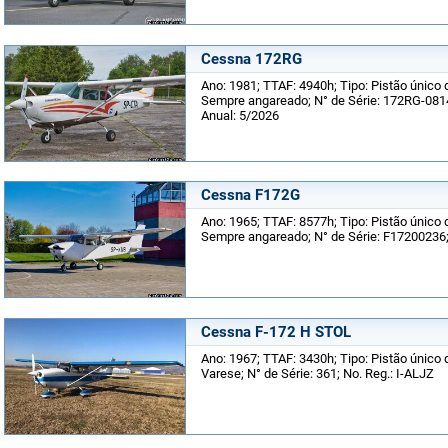
Cessna 172RG
Ano: 1981; TTAF: 4940h; Tipo: Pistão único d
Sempre angareado; N° de Série: 172RG-0814
Anual: 5/2026
Cessna F172G
Ano: 1965; TTAF: 8577h; Tipo: Pistão único d
Sempre angareado; N° de Série: F17200236
Cessna F-172 H STOL
Ano: 1967; TTAF: 3430h; Tipo: Pistão único de
Varese; N° de Série: 361; No. Reg.: I-ALJZ