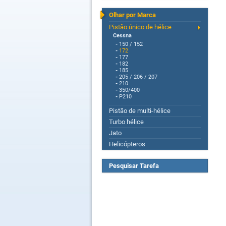
Olhar por Marca
Pistão único de hélice
Cessna
-
150 / 152
-
172
-
177
-
182
-
185
-
205 / 206 / 207
-
210
-
350/400
-
P210
Pistão de multi-hélice
Turbo hélice
Jato
Helicópteros
Pesquisar Tarefa