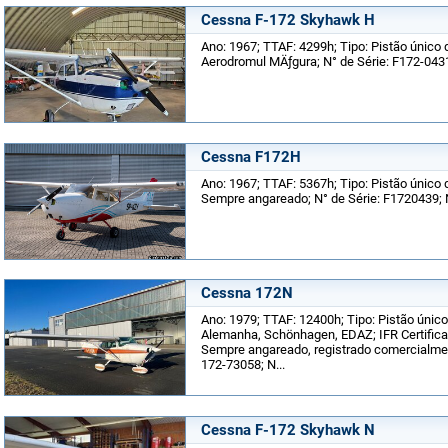
Cessna F-172 Skyhawk H
Ano: 1967; TTAF: 4299h; Tipo: Pistão único 
Aerodromul MÄƒgura; N° de Série: F172-0431
Cessna F172H
Ano: 1967; TTAF: 5367h; Tipo: Pistão único d
Sempre angareado; N° de Série: F1720439; 
Cessna 172N
Ano: 1979; TTAF: 12400h; Tipo: Pistão único
Alemanha, Schönhagen, EDAZ; IFR Certifica
Sempre angareado, registrado comercialmen
172-73058; N...
Cessna F-172 Skyhawk N