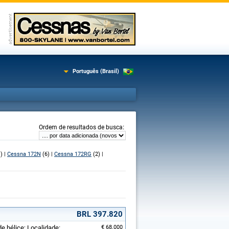
Português (Brasil)
:
Ordem de resultados de busca
) |
Cessna 172N
(6) |
Cessna 172RG
(2) |
BRL 397.820
de hélice; Localidade:
€ 68.000