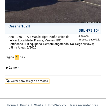
Cessna 182H
BRL 473.104
Ano: 1965; TTAF: 5909h; Tipo: Pistão único de
€ 80.000
Imposto pago U.E.
hélice; Localidade: França, Vannes; IFR
Certificado, IFR equipado, Sempre angareado; No. Reg.: N1967X;
Última Anual: 2/2026
Página
1
de 2
próximo
voltar para seleção de marca
Home
Busca
Oferta
Info/Serviço
Para revendedores