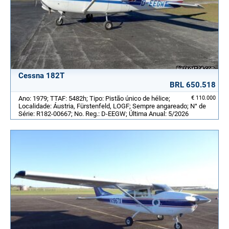
Cessna 182T
BRL 650.518
Ano: 1979; TTAF: 5482h; Tipo: Pistão único de hélice;
€ 110.000
Localidade: Áustria, Fürstenfeld, LOGF; Sempre angareado; N° de
Série: R182-00667; No. Reg.: D-EEGW; Última Anual: 5/2026