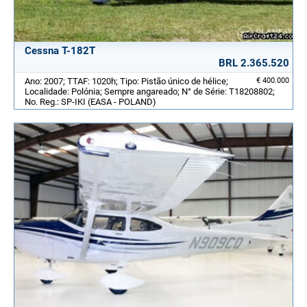
Cessna T-182T
BRL 2.365.520
Ano: 2007; TTAF: 1020h; Tipo: Pistão único de hélice;
€ 400.000
Localidade: Polónia; Sempre angareado; N° de Série: T18208802;
No. Reg.: SP-IKI (EASA - POLAND)