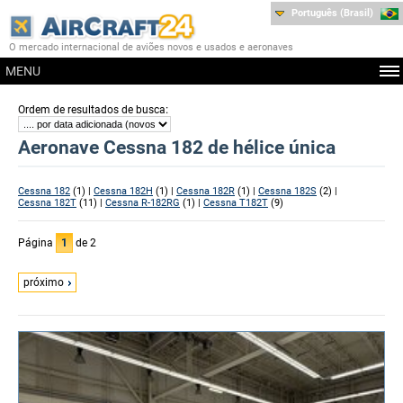
Português (Brasil)
O mercado internacional de aviões novos e usados e aeronaves
MENU
:
Ordem de resultados de busca
Aeronave Cessna 182 de hélice única
Cessna 182
(1) |
Cessna 182H
(1) |
Cessna 182R
(1) |
Cessna 182S
(2) |
Cessna 182T
(11) |
Cessna R-182RG
(1) |
Cessna T182T
(9)
Página
1
de 2
próximo