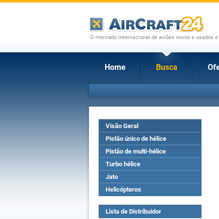
O mercado internacional de aviões novos e usados e
Home
Busca
Ofe
Visão Geral
Pistão único de hélice
Pistão de multi-hélice
Turbo hélice
Jato
Helicópteros
Lista de Distribuidor