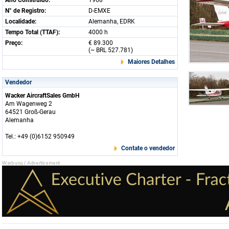
Ano Construido:
1968
N° de Registro:
D-EMXE
Localidade:
Alemanha, EDRK
Tempo Total (TTAF):
4000 h
Preço:
€ 89.300
(~ BRL 527.781)
Maiores Detalhes
Vendedor
Wacker AircraftSales GmbH
Am Wagenweg 2
64521 Groß-Gerau
Alemanha
Tel.: +49 (0)6152 950949
Contate o vendedor