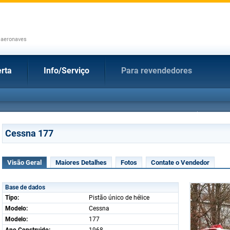
 aeronaves
rta
Info/Serviço
Para revendedores
Cessna 177
Visão Geral
Maiores Detalhes
Fotos
Contate o Vendedor
Base de dados
Tipo:
Pistão único de hélice
Modelo:
Cessna
Modelo:
177