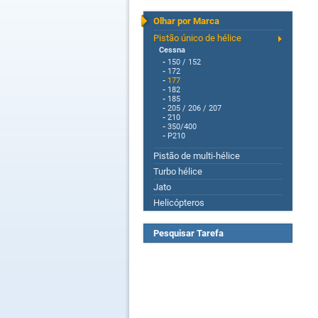
Olhar por Marca
Pistão único de hélice
Cessna
-
150 / 152
-
172
-
177
-
182
-
185
-
205 / 206 / 207
-
210
-
350/400
-
P210
Pistão de multi-hélice
Turbo hélice
Jato
Helicópteros
Pesquisar Tarefa