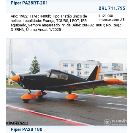
Piper PA28RT-201
BRL 711.795
Ano: 1982; TTAF: 4400h; Tipo: Pistão único de
€ 121.000
Imposto pago U.E.
hélice; Localidade: França, TOURS, LFOT; IFR
equipado, Sempre angareado; N° de Série: 28R-8218007; No. Reg.:
D-ERHN; Última Anual: 1/2025
Piper PA28 180