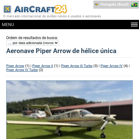
Português (Brasil)
O mercado internacional de aviões novos e usados e aeronaves
MENU
:
Ordem de resultados de busca
Aeronave Piper Arrow de hélice única
Piper Arrow
(1) |
Piper Arrow II
(1) |
Piper Arrow III Turbo
(3) |
Piper Arrow IV
(4) |
Piper Arrow IV Turbo
(2)