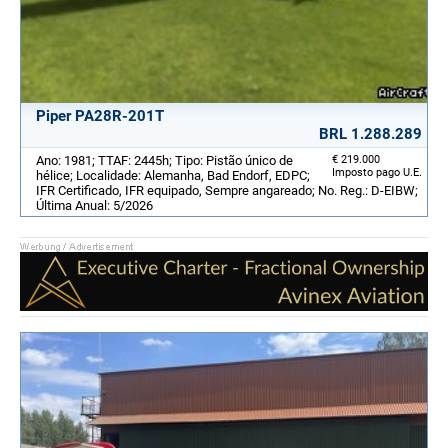
Piper PA28R-201T
BRL 1.288.289
Ano: 1981; TTAF: 2445h; Tipo: Pistão único de
€ 219.000
Imposto pago U.E.
hélice; Localidade: Alemanha, Bad Endorf, EDPC;
IFR Certificado, IFR equipado, Sempre angareado; No. Reg.: D-EIBW;
Última Anual: 5/2026