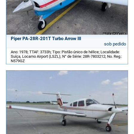
Piper PA-28R-201T Turbo Arrow III
sob pedido
Ano: 1978; TTAF: 3733h; Tipo: Pistão único de hélice; Localidade:
Suíça, Locarno Airport (LSZL); N° de Série: 28R-7803212; No. Reg.:
N579GZ