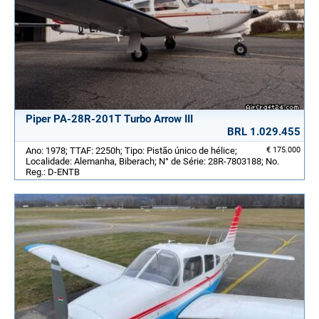
Piper PA-28R-201T Turbo Arrow III
BRL 1.029.455
Ano: 1978; TTAF: 2250h; Tipo: Pistão único de hélice;
€ 175.000
Localidade: Alemanha, Biberach; N° de Série: 28R-7803188; No.
Reg.: D-ENTB