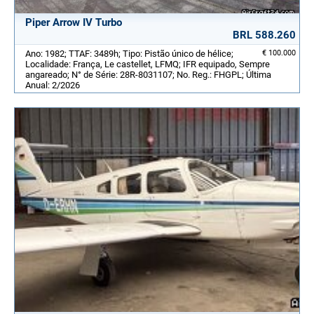
Piper Arrow IV Turbo
BRL 588.260
Ano: 1982; TTAF: 3489h; Tipo: Pistão único de hélice;
€ 100.000
Localidade: França, Le castellet, LFMQ; IFR equipado, Sempre
angareado; N° de Série: 28R-8031107; No. Reg.: FHGPL; Última
Anual: 2/2026