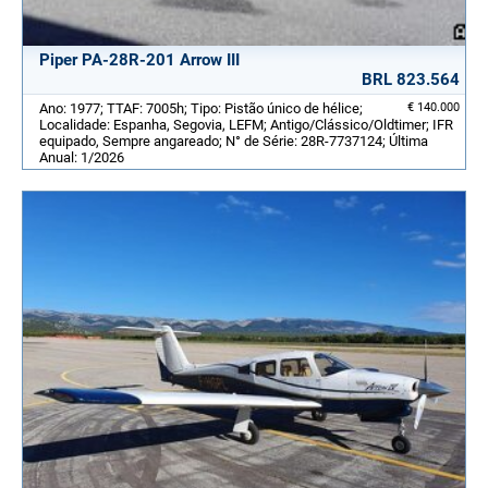
Piper PA-28R-201 Arrow III
BRL 823.564
Ano: 1977; TTAF: 7005h; Tipo: Pistão único de hélice;
€ 140.000
Localidade: Espanha, Segovia, LEFM; Antigo/Clássico/Oldtimer; IFR
equipado, Sempre angareado; N° de Série: 28R-7737124; Última
Anual: 1/2026