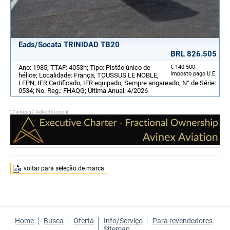
Eads/Socata TRINIDAD TB20
BRL 826.505
Ano: 1985; TTAF: 4053h; Tipo: Pistão único de
€ 140.500
Imposto pago U.E.
hélice; Localidade: França, TOUSSUS LE NOBLE,
LFPN; IFR Certificado, IFR equipado, Sempre angareado; N° de Série:
0534; No. Reg.: FHAQG; Última Anual: 4/2026
voltar para seleção de marca
Home
Busca
Oferta
Info/Serviço
Para revendedores
Sitemap