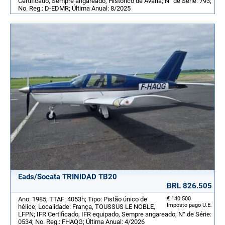
Certificado, Sempre angareado, Histórico de Avaria; N° de Série: 793;
No. Reg.: D-EDMR; Última Anual: 8/2025
Eads/Socata TRINIDAD TB20
BRL 826.505
Ano: 1985; TTAF: 4053h; Tipo: Pistão único de
€ 140.500
Imposto pago U.E.
hélice; Localidade: França, TOUSSUS LE NOBLE,
LFPN; IFR Certificado, IFR equipado, Sempre angareado; N° de Série:
0534; No. Reg.: FHAQG; Última Anual: 4/2026