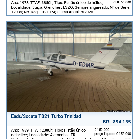
Ano: 1973; TTAF: 3850h; Tipo: Pistão único de hélice;
CHF 66.000
Localidade: Suíça, Grenchen, LSZG; Sempre angareado; N° de Série:
12096; No. Reg.: HB-ETM; Última Anual: 8/2025
Eads/Socata TB21 Turbo Trinidad
BRL 894.155
Ano: 1989; TTAF: 2380h; Tipo: Pistão único
€ 152.000
preço líquido: € 152.000
de hélice; Localidade: Alemanha; IFR