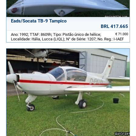
Eads/Socata TB-9 Tampico
BRL 417.665
Ano: 1992; TTAF: 8609h; Tipo: Pistão único de hélice;
€ 71.000
Localidade: Itália, Lucca (LIQL); N° de Série: 1207; No. Reg.: I-IAEF