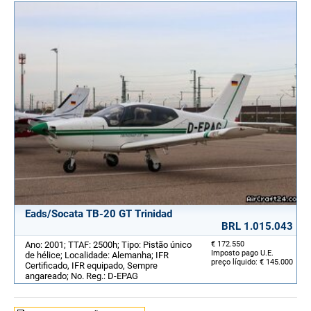
Eads/Socata TB-20 GT Trinidad
BRL 1.015.043
Ano: 2001; TTAF: 2500h; Tipo: Pistão único
€ 172.550
Imposto pago U.E.
de hélice; Localidade: Alemanha; IFR
preço líquido: € 145.000
Certificado, IFR equipado, Sempre
angareado; No. Reg.: D-EPAG