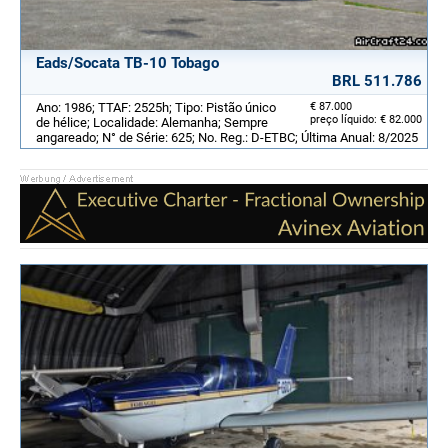
Eads/Socata TB-10 Tobago
BRL 511.786
Ano: 1986; TTAF: 2525h; Tipo: Pistão único
€ 87.000
preço líquido: € 82.000
de hélice; Localidade: Alemanha; Sempre
angareado; N° de Série: 625; No. Reg.: D-ETBC; Última Anual: 8/2025