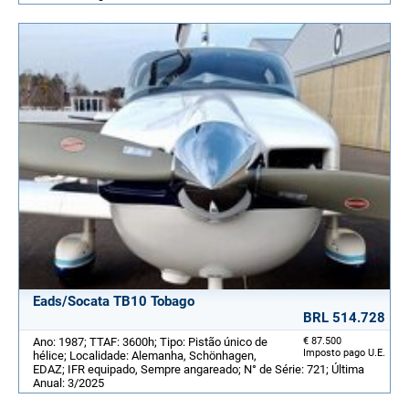
Eads/Socata TB10 Tobago
BRL 514.728
Ano: 1987; TTAF: 3600h; Tipo: Pistão único de
€ 87.500
Imposto pago U.E.
hélice; Localidade: Alemanha, Schönhagen,
EDAZ; IFR equipado, Sempre angareado; N° de Série: 721; Última
Anual: 3/2025