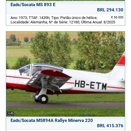
Eads/Socata MS 893 E
BRL 294.130
Ano: 1973; TTAF: 1439h; Tipo: Pistão único de hélice;
€ 50.000
Localidade: Alemanha; N° de Série: 12180; Última Anual: 8/2025
Eads/Socata MS894A Rallye Minerva 220
BRL 415.376