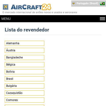
Português (Brasil)
O mercado internacional de aviões novos e usados e aeronaves
MENU
Lista do revendedor
Alemanha
Áustria
Bangladeche
Bélgica
Bolívia
Brasil
Bulgária
Cazaquistão
Comores