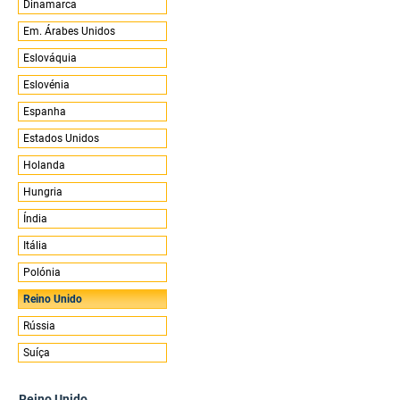
Dinamarca
Em. Árabes Unidos
Eslováquia
Eslovénia
Espanha
Estados Unidos
Holanda
Hungria
Índia
Itália
Polónia
Reino Unido
Rússia
Suíça
Reino Unido