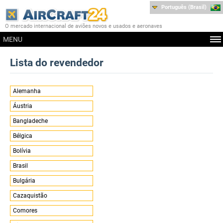
Português (Brasil)
O mercado internacional de aviões novos e usados e aeronaves
MENU
Lista do revendedor
Alemanha
Áustria
Bangladeche
Bélgica
Bolívia
Brasil
Bulgária
Cazaquistão
Comores