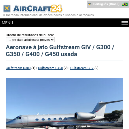
Português (Brasil)
O mercado internacional de aviões novos e usados e aeronaves
MENU
:
Ordem de resultados de busca
Aeronave à jato Gulfstream GIV / G300 /
G350 / G400 / G450 usada
Gulfstream G300
(1) |
Gulfstream G450
(2) |
Gulfstream G-IV
(2)