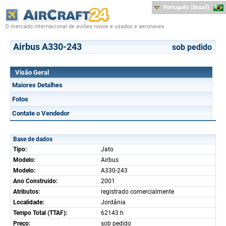
Português (Brasil)
O mercado internacional de aviões novos e usados e aeronaves
Airbus A330-243
sob pedido
Visão Geral
Maiores Detalhes
Fotos
Contate o Vendedor
Base de dados
Tipo:
Jato
Modelo:
Airbus
Modelo:
A330-243
Ano Construido:
2001
Atributos:
registrado comercialmente
Localidade:
Jordânia
Tempo Total (TTAF):
62143 h
Preço:
sob pedido