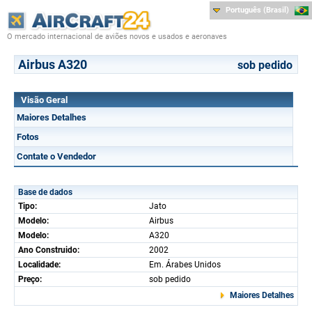
Português (Brasil)
O mercado internacional de aviões novos e usados e aeronaves
Airbus A320
sob pedido
Visão Geral
Maiores Detalhes
Fotos
Contate o Vendedor
Base de dados
Tipo:
Jato
Modelo:
Airbus
Modelo:
A320
Ano Construido:
2002
Localidade:
Em. Árabes Unidos
Preço:
sob pedido
Maiores Detalhes