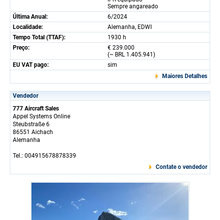
Sempre angareado
Última Anual:
6/2024
Localidade:
Alemanha, EDWI
Tempo Total (TTAF):
1930 h
Preço:
€ 239.000
(~ BRL 1.405.941)
EU VAT pago:
sim
Maiores Detalhes
Vendedor
777 Aircraft Sales
Appel Systems Online
Steubstraße 6
86551 Aichach
Alemanha
Tel.: 004915678878339
Contate o vendedor