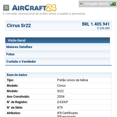
Português (Brasil)
O mercado internacional de aviões novos e usados e aeronaves
BRL 1.405.941
Cirrus Sr22
€ 239.000
Visão Geral
Maiores Detalhes
Fotos
Contate o Vendedor
Base de dados
Tipo:
Pistão único de hélice
Modelo:
Cirrus
Modelo:
Sr22
Ano Construido:
2004
N° de Registro:
D-EXKP
N° de Série:
879
Atributos:
IFR Certificado
IFR equipado