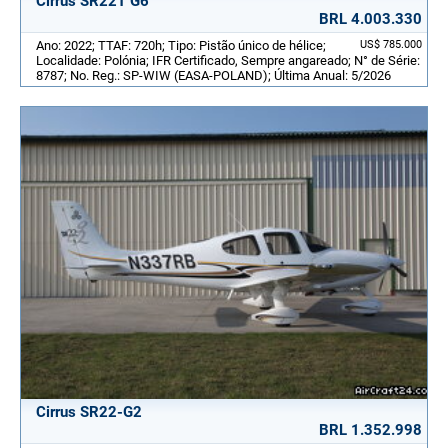
Cirrus SR22T G6
BRL 4.003.330
Ano: 2022; TTAF: 720h; Tipo: Pistão único de hélice;
US$ 785.000
Localidade: Polónia; IFR Certificado, Sempre angareado; N° de Série:
8787; No. Reg.: SP-WIW (EASA-POLAND); Última Anual: 5/2026
Cirrus SR22-G2
BRL 1.352.998