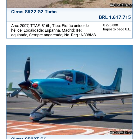
Cirrus SR22 G2 Turbo
BRL 1.617.715
Ano: 2007; TTAF: 816h; Tipo: Pistão único de
€ 275.000
Imposto pago U.E.
hélice; Localidade: Espanha, Madrid; IFR
equipado, Sempre angareado; No. Reg.: N808MS