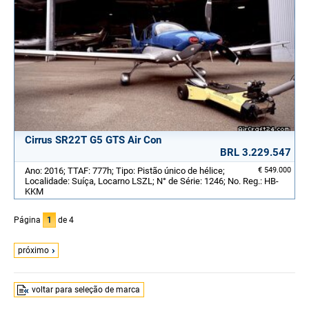
Cirrus SR22T G5 GTS Air Con
BRL 3.229.547
Ano: 2016; TTAF: 777h; Tipo: Pistão único de hélice;
€ 549.000
Localidade: Suíça, Locarno LSZL; N° de Série: 1246; No. Reg.: HB-
KKM
Página
1
de 4
próximo
voltar para seleção de marca