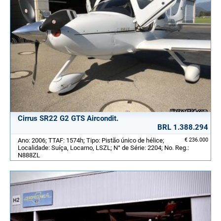
Cirrus SR22 G2 GTS Aircondit.
BRL 1.388.294
Ano: 2006; TTAF: 1574h; Tipo: Pistão único de hélice;
€ 236.000
Localidade: Suíça, Locarno, LSZL; N° de Série: 2204; No. Reg.:
N888ZL