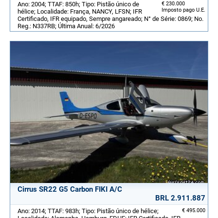
Ano: 2004; TTAF: 850h; Tipo: Pistão único de
€ 230.000
Imposto pago U.E.
hélice; Localidade: França, NANCY, LFSN; IFR
Certificado, IFR equipado, Sempre angareado; N° de Série: 0869; No.
Reg.: N337RB; Última Anual: 6/2026
Cirrus SR22 G5 Carbon FIKI A/C
BRL 2.911.887
Ano: 2014; TTAF: 983h; Tipo: Pistão único de hélice;
€ 495.000