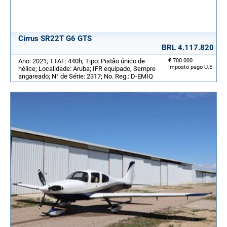
Cirrus SR22T G6 GTS
BRL 4.117.820
Ano: 2021; TTAF: 440h; Tipo: Pistão único de
€ 700.000
Imposto pago U.E.
hélice; Localidade: Aruba; IFR equipado, Sempre
angareado; N° de Série: 2317; No. Reg.: D-EMIQ