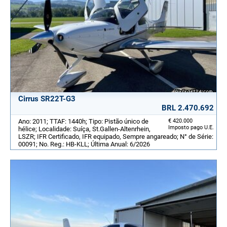
Cirrus SR22T-G3
BRL 2.470.692
Ano: 2011; TTAF: 1440h; Tipo: Pistão único de
€ 420.000
Imposto pago U.E.
hélice; Localidade: Suíça, St.Gallen-Altenrhein,
LSZR; IFR Certificado, IFR equipado, Sempre angareado; N° de Série:
00091; No. Reg.: HB-KLL; Última Anual: 6/2026