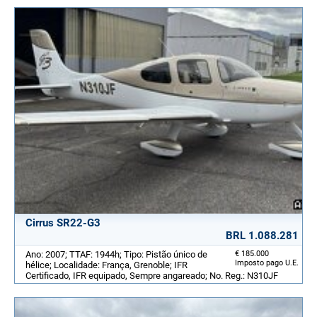
Cirrus SR22-G3
BRL 1.088.281
Ano: 2007; TTAF: 1944h; Tipo: Pistão único de
€ 185.000
Imposto pago U.E.
hélice; Localidade: França, Grenoble; IFR
Certificado, IFR equipado, Sempre angareado; No. Reg.: N310JF