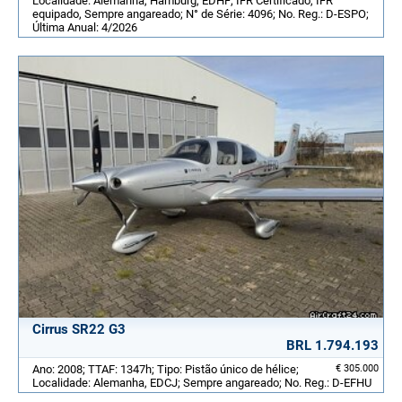
Localidade: Alemanha, Hamburg, EDHF; IFR Certificado, IFR
equipado, Sempre angareado; N° de Série: 4096; No. Reg.: D-ESPO;
Última Anual: 4/2026
Cirrus SR22 G3
BRL 1.794.193
Ano: 2008; TTAF: 1347h; Tipo: Pistão único de hélice;
€ 305.000
Localidade: Alemanha, EDCJ; Sempre angareado; No. Reg.: D-EFHU