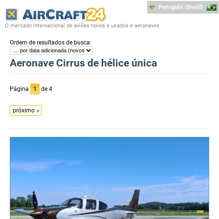
Português (Brasil)
O mercado internacional de aviões novos e usados e aeronaves
:
Ordem de resultados de busca
Aeronave Cirrus de hélice única
Página
1
de 4
próximo