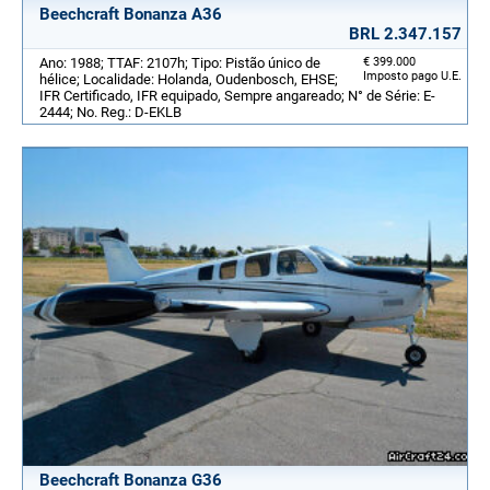
Beechcraft Bonanza A36
BRL 2.347.157
Ano: 1988; TTAF: 2107h; Tipo: Pistão único de
€ 399.000
Imposto pago U.E.
hélice; Localidade: Holanda, Oudenbosch, EHSE;
IFR Certificado, IFR equipado, Sempre angareado; N° de Série: E-
2444; No. Reg.: D-EKLB
Beechcraft Bonanza G36