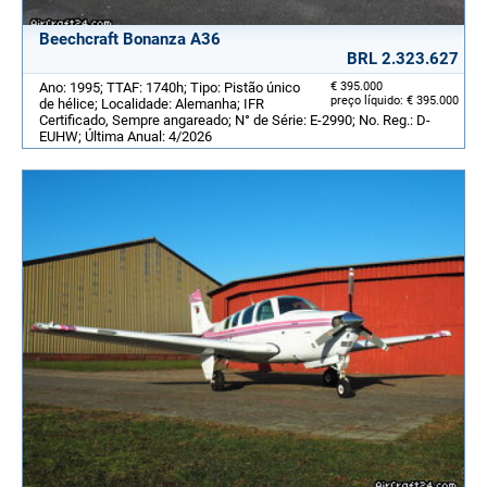
Beechcraft Bonanza A36
BRL 2.323.627
Ano: 1995; TTAF: 1740h; Tipo: Pistão único
€ 395.000
preço líquido: € 395.000
de hélice; Localidade: Alemanha; IFR
Certificado, Sempre angareado; N° de Série: E-2990; No. Reg.: D-
EUHW; Última Anual: 4/2026