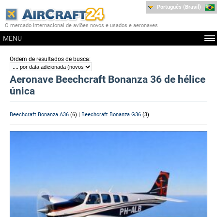
Português (Brasil)
O mercado internacional de aviões novos e usados e aeronaves
MENU
:
Ordem de resultados de busca
Aeronave Beechcraft Bonanza 36 de hélice
única
Beechcraft Bonanza A36
(6) |
Beechcraft Bonanza G36
(3)