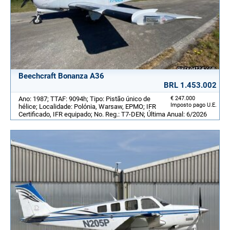
Beechcraft Bonanza A36
BRL 1.453.002
Ano: 1987; TTAF: 9094h; Tipo: Pistão único de
€ 247.000
Imposto pago U.E.
hélice; Localidade: Polónia, Warsaw, EPMO; IFR
Certificado, IFR equipado; No. Reg.: T7-DEN; Última Anual: 6/2026