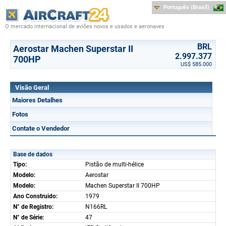
Português (Brasil)
O mercado internacional de aviões novos e usados e aeronaves
BRL
Aerostar Machen Superstar II
2.997.377
700HP
US$ 585.000
Visão Geral
Maiores Detalhes
Fotos
Contate o Vendedor
Base de dados
Tipo:
Pistão de multi-hélice
Modelo:
Aerostar
Modelo:
Machen Superstar II 700HP
Ano Construido:
1979
N° de Registro:
N166RL
N° de Série:
47