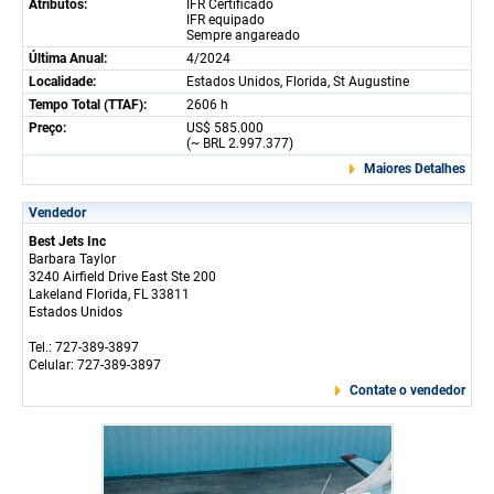
Atributos:
IFR Certificado
IFR equipado
Sempre angareado
Última Anual:
4/2024
Localidade:
Estados Unidos, Florida, St Augustine
Tempo Total (TTAF):
2606 h
Preço:
US$ 585.000
(~ BRL 2.997.377)
Maiores Detalhes
Vendedor
Best Jets Inc
Barbara Taylor
3240 Airfield Drive East Ste 200
Lakeland Florida, FL 33811
Estados Unidos
Tel.: 727-389-3897
Celular: 727-389-3897
Contate o vendedor