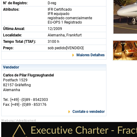
N° de Registro:
D-reg
Atributos:
IFR Certificado
IFR equipado
registrado comercialmente
EU-OPS 1 Registrado
Última Anual:
12/2009
Localidade:
Alemanha, Frankfurt
Tempo Total (TTAF):
3100 h
Preço:
sob pedido[VENDIDO]
Maiores Detalhes
Vendedor
Carlos de Pilar Flugzeughandel
Postfach 1529
82157 Gräfelfing
Alemanha
Tel.: [+49] - (0)89 - 8542303
Fax: [+49] - (0)89 - 853176
Contate o vendedor