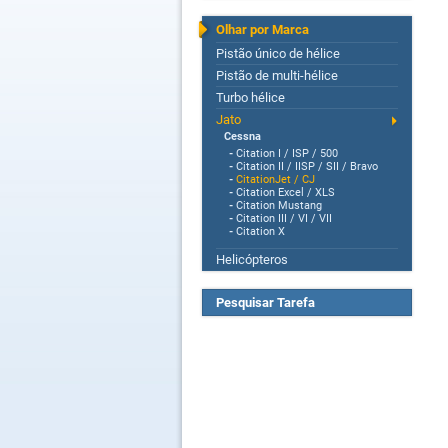
Olhar por Marca
Pistão único de hélice
Pistão de multi-hélice
Turbo hélice
Jato
Cessna
-
Citation I / ISP / 500
-
Citation II / IISP / SII / Bravo
-
CitationJet / CJ
-
Citation Excel / XLS
-
Citation Mustang
-
Citation III / VI / VII
-
Citation X
Helicópteros
Pesquisar Tarefa