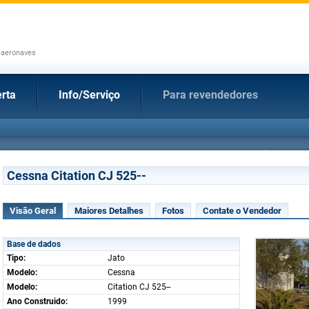
 aeronaves
rta
Info/Serviço
Para revendedores
Cessna Citation CJ 525--
Visão Geral
Maiores Detalhes
Fotos
Contate o Vendedor
Base de dados
Tipo:
Jato
Modelo:
Cessna
Modelo:
Citation CJ 525--
Ano Construido:
1999