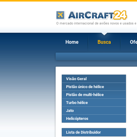
O mercado internacional de aviões novos e usados e
Home
Busca
Ofe
Visão Geral
Pistão único de hélice
Pistão de multi-hélice
Turbo hélice
Jato
Helicópteros
Lista de Distribuidor