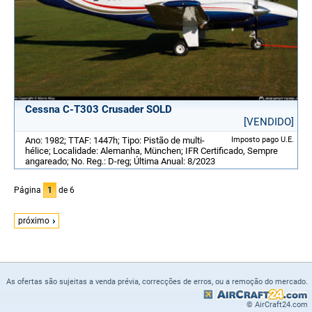
Cessna C-T303 Crusader SOLD
[VENDIDO]
Ano: 1982; TTAF: 1447h; Tipo: Pistão de multi-
Imposto pago U.E.
hélice; Localidade: Alemanha, München; IFR Certificado, Sempre
angareado; No. Reg.: D-reg; Última Anual: 8/2023
Página
1
de 6
próximo
As ofertas são sujeitas a venda prévia, correcções de erros, ou a remoção do mercado.
© AirCraft24.com