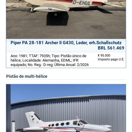
Piper PA 28-181 Archer II G430, Leder, erh.Schallschutz
BRL 561.469
Ano: 1981; TTAF: 7935h; Tipo: Pistão único de
€ 95.000
Imposto pago U.E.
hélice; Localidade: Alemanha, EDML; IFR
equipado; No. Reg.: D-reg; Última Anual: 2/2026
Pistão de multi-hélice