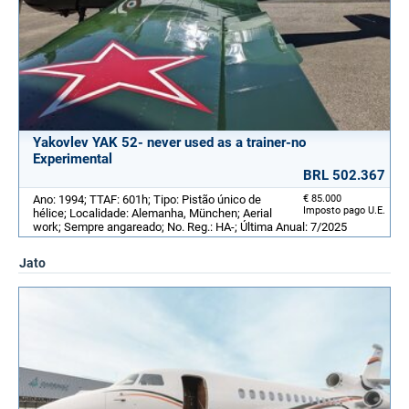
Yakovlev YAK 52- never used as a trainer-no
Experimental
BRL 502.367
Ano: 1994; TTAF: 601h; Tipo: Pistão único de
€ 85.000
Imposto pago U.E.
hélice; Localidade: Alemanha, München; Aerial
work; Sempre angareado; No. Reg.: HA-; Última Anual: 7/2025
Jato