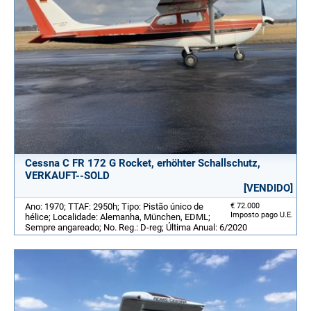
Cessna C FR 172 G Rocket, erhöhter Schallschutz,
VERKAUFT--SOLD
[VENDIDO]
Ano: 1970; TTAF: 2950h; Tipo: Pistão único de
€ 72.000
Imposto pago U.E.
hélice; Localidade: Alemanha, München, EDML;
Sempre angareado; No. Reg.: D-reg; Última Anual: 6/2020