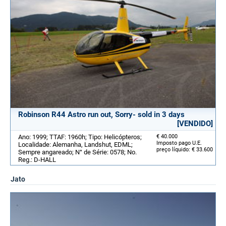
Robinson R44 Astro run out, Sorry- sold in 3 days
[VENDIDO]
Ano: 1999; TTAF: 1960h; Tipo: Helicópteros;
€ 40.000
Imposto pago U.E.
Localidade: Alemanha, Landshut, EDML;
preço líquido: € 33.600
Sempre angareado; N° de Série: 0578; No.
Reg.: D-HALL
Jato