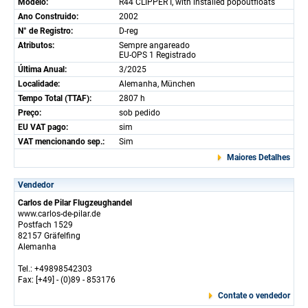
Modelo:
R44 CLIPPER I, with installed popoutfloats
Ano Construido:
2002
N° de Registro:
D-reg
Atributos:
Sempre angareado
EU-OPS 1 Registrado
Última Anual:
3/2025
Localidade:
Alemanha, München
Tempo Total (TTAF):
2807 h
Preço:
sob pedido
EU VAT pago:
sim
VAT mencionando sep.:
Sim
Maiores Detalhes
Vendedor
Carlos de Pilar Flugzeughandel
www.carlos-de-pilar.de
Postfach 1529
82157 Gräfelfing
Alemanha
Tel.: +49898542303
Fax: [+49] - (0)89 - 853176
Contate o vendedor