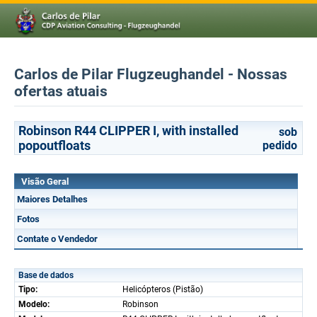
Carlos de Pilar Flugzeughandel - Nossas
ofertas atuais
Robinson R44 CLIPPER I, with installed
sob
popoutfloats
pedido
Visão Geral
Maiores Detalhes
Fotos
Contate o Vendedor
Base de dados
Tipo:
Helicópteros (Pistão)
Modelo:
Robinson