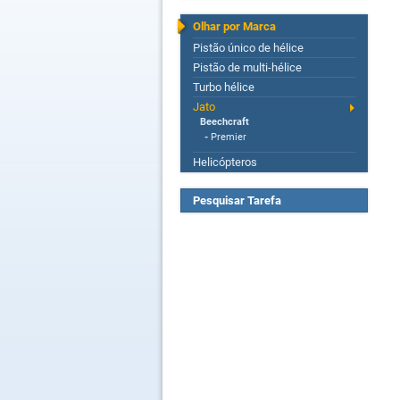
Olhar por Marca
Pistão único de hélice
Pistão de multi-hélice
Turbo hélice
Jato
Beechcraft
-
Premier
Helicópteros
Pesquisar Tarefa