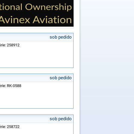
sob pedido
érie: 258912
sob pedido
érie: RK-0588
sob pedido
érie: 258722