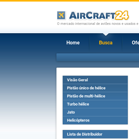
O mercado internacional de aviões novos e usados e
Home
Busca
Ofe
Visão Geral
Pistão único de hélice
Pistão de multi-hélice
Turbo hélice
Jato
Helicópteros
Lista de Distribuidor