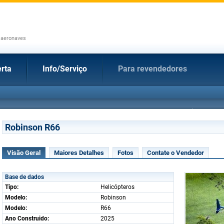
 aeronaves
rta
Info/Serviço
Para revendedores
Robinson R66
Visão Geral
Maiores Detalhes
Fotos
Contate o Vendedor
Base de dados
Tipo:
Helicópteros
Modelo:
Robinson
Modelo:
R66
Ano Construido:
2025