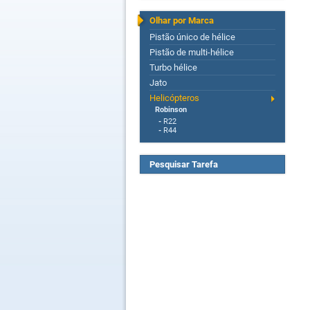
Olhar por Marca
Pistão único de hélice
Pistão de multi-hélice
Turbo hélice
Jato
Helicópteros
Robinson
-
R22
-
R44
Pesquisar Tarefa