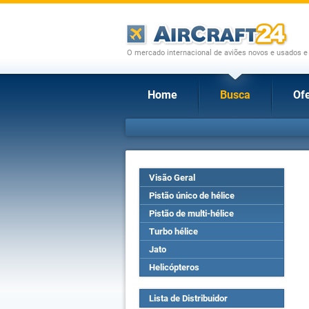
O mercado internacional de aviões novos e usados e
Home
Busca
Ofe
Visão Geral
Pistão único de hélice
Pistão de multi-hélice
Turbo hélice
Jato
Helicópteros
Lista de Distribuidor