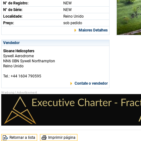
N° de Registro:
NEW
N° de Série:
NEW
Localidade:
Reino Unido
Preço:
sob pedido
Maiores Detalhes
Vendedor
Sloane Helicopters
Sywell Aerodrome
NN6 0BN Sywell Northampton
Reino Unido
Tel.: +44 1604 790595
Contate o vendedor
Retornar a lista
Imprimir página