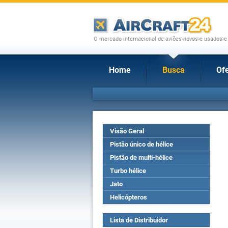
O mercado internacional de aviões novos e usados e
Home
Busca
Ofe
Visão Geral
Pistão único de hélice
Pistão de multi-hélice
Turbo hélice
Jato
Helicópteros
Lista de Distribuidor