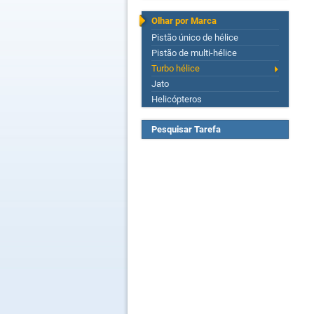
Olhar por Marca
Pistão único de hélice
Pistão de multi-hélice
Turbo hélice
Jato
Helicópteros
Pesquisar Tarefa