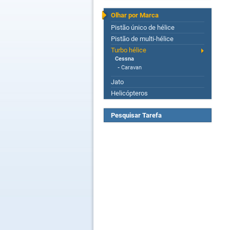
Olhar por Marca
Pistão único de hélice
Pistão de multi-hélice
Turbo hélice
Cessna
-
Caravan
Jato
Helicópteros
Pesquisar Tarefa