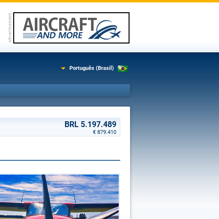
Português (Brasil)
BRL 5.197.489
€ 879.410