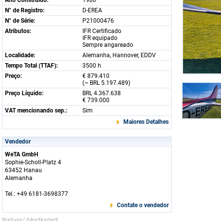
Ano Construido:
1980
N° de Registro:
D-EREA
N° de Série:
P21000476
Atributos:
IFR Certificado
IFR equipado
Sempre angareado
Localidade:
Alemanha, Hannover, EDDV
Tempo Total (TTAF):
3500 h
Preço:
€ 879.410
(~ BRL 5.197.489)
Preço Líquido:
BRL 4.367.638
€ 739.000
VAT mencionando sep.:
Sim
Maiores Detalhes
Vendedor
WeTA GmbH
Sophie-Scholl-Platz 4
63452 Hanau
Alemanha
Tel.: +49 6181-3698377
Contate o vendedor