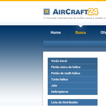
O mercado internacional de aviões novos e usados e
Home
Busca
Ofe
Visão Geral
Pistão único de hélice
Pistão de multi-hélice
Turbo hélice
Jato
Helicópteros
Lista de Distribuidor