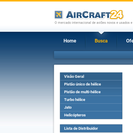
O mercado internacional de aviões novos e usados e
Home
Busca
Ofe
Visão Geral
Pistão único de hélice
Pistão de multi-hélice
Turbo hélice
Jato
Helicópteros
Lista de Distribuidor