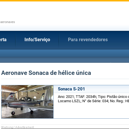
 aeronaves
rta
Info/Serviço
Para revendedores
Aeronave Sonaca de hélice única
Sonaca S-201
Ano: 2021; TTAF: 2034h; Tipo: Pistão único d
Locarno LSZL; N° de Série: 034; No. Reg.: 