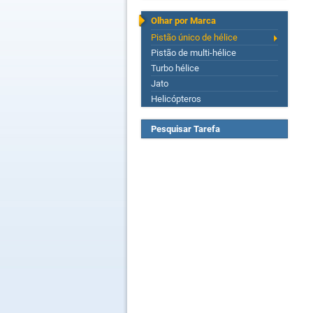
Olhar por Marca
Pistão único de hélice
Pistão de multi-hélice
Turbo hélice
Jato
Helicópteros
Pesquisar Tarefa