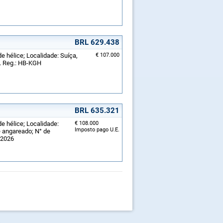
BRL 629.438
e hélice; Localidade: Suíça,
€ 107.000
o. Reg.: HB-KGH
BRL 635.321
de hélice; Localidade:
€ 108.000
Imposto pago U.E.
 angareado; N° de
/2026