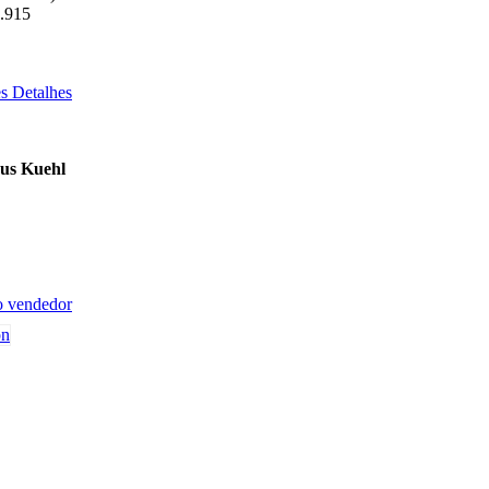
.915
s Detalhes
aus Kuehl
o vendedor