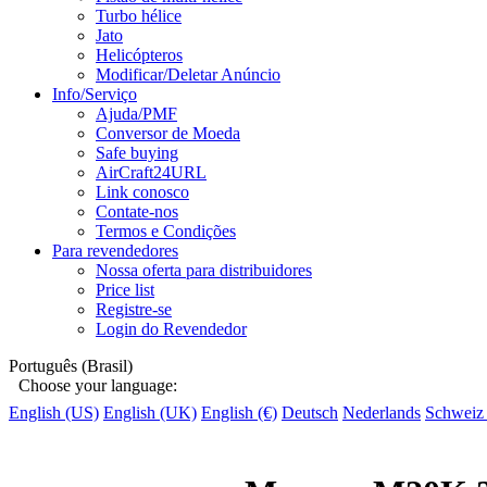
Turbo hélice
Jato
Helicópteros
Modificar/Deletar Anúncio
Info/Serviço
Ajuda/PMF
Conversor de Moeda
Safe buying
AirCraft24URL
Link conosco
Contate-nos
Termos e Condições
Para revendedores
Nossa oferta para distribuidores
Price list
Registre-se
Login do Revendedor
Português (Brasil)
Choose your language:
English (US)
English (UK)
English (€)
Deutsch
Nederlands
Schweiz