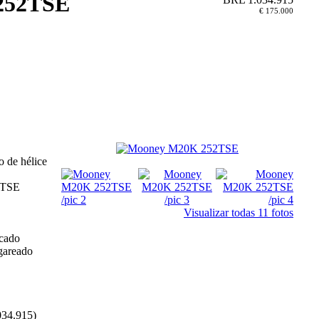
252TSE
€ 175.000
o de hélice
2TSE
Visualizar todas 11 fotos
icado
gareado
034.915)