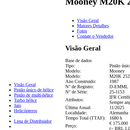
Mooney M20K 
Visão Geral
Maiores Detalhes
Fotos
Contate o Vendedor
Visão Geral
Base de dados
Tipo:
Pistão únic
Modelo:
Mooney
Modelo:
M20K 25
Ano Construido:
1987
Visão Geral
N° de Registro:
D-EMML
Pistão único de hélice
N° de Série:
25-1153
Pistão de multi-hélice
IFR Certif
Atributos:
Turbo hélice
Sempre an
Jato
Última Anual:
11/2025
Helicópteros
Localidade:
Alemanha
Tempo Total (TTAF):
1680 h
Lista de Distribuidor
€ 175.000
Preço:
(~ BRL 1.