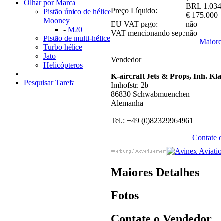
Olhar por Marca
BRL 1.034
Preço Líquido:
Pistão único de hélice
€ 175.000
Mooney
EU VAT pago:
não
-
M20
VAT mencionando sep.:
não
Pistão de multi-hélice
Maiore
Turbo hélice
Jato
Vendedor
Helicópteros
K-aircraft Jets & Props, Inh. Kl
Pesquisar Tarefa
Imhofstr. 2b
86830 Schwabmuenchen
Alemanha
Tel.: +49 (0)82329964961
Contate 
Maiores Detalhes
Fotos
Contate o Vendedor