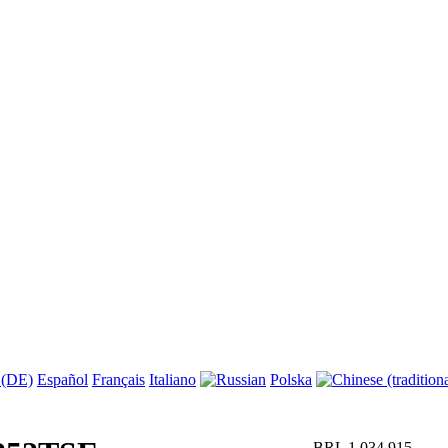
 (DE)
Español
Français
Italiano
Polska
BRL 1.034.915