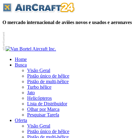
O mercado internacional de aviões novos e usados e aeronaves
Home
Busca
Visão Geral
Pistão único de hélice
Pistão de multi-hélice
Turbo hélice
Jato
Helicópteros
Lista de Distribuidor
Olhar por Marca
Pesquisar Tarefa
Oferta
Visão Geral
Pistão único de hélice
Pistão de multi-hélice