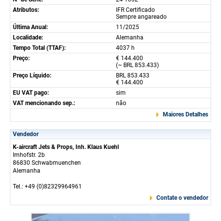
Atributos:
IFR Certificado
Sempre angareado
Última Anual:
11/2025
Localidade:
Alemanha
Tempo Total (TTAF):
4037 h
Preço:
€ 144.400
(~ BRL 853.433)
Preço Líquido:
BRL 853.433
€ 144.400
EU VAT pago:
sim
VAT mencionando sep.:
não
Maiores Detalhes
Vendedor
K-aircraft Jets & Props, Inh. Klaus Kuehl
Imhofstr. 2b
86830 Schwabmuenchen
Alemanha
Tel.: +49 (0)82329964961
Contate o vendedor