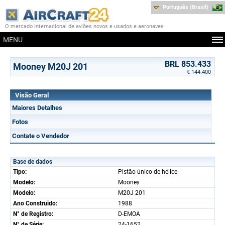
Português (Brasil)
O mercado internacional de aviões novos e usados e aeronaves
MENU
BRL 853.433
Mooney M20J 201
€ 144.400
Visão Geral
Maiores Detalhes
Fotos
Contate o Vendedor
Base de dados
Tipo:
Pistão único de hélice
Modelo:
Mooney
Modelo:
M20J 201
Ano Construido:
1988
N° de Registro:
D-EMOA
N° de Série:
24-1652