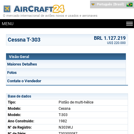
Português (Brasil)
O mercado internacional de aviões novos e usados e aeronaves
MENU
BRL 1.127.219
Cessna T-303
US$ 220.000
Visão Geral
Maiores Detalhes
Fotos
Contate o Vendedor
Base de dados
Tipo:
Pistão de multi-hélice
Modelo:
Cessna
Modelo:
T-303
Ano Construido:
1982
N° de Registro:
N303WJ
N° de Série:
T30300087