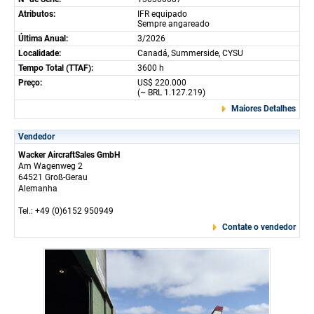
Atributos:
IFR equipado
Sempre angareado
Última Anual:
3/2026
Localidade:
Canadá, Summerside, CYSU
Tempo Total (TTAF):
3600 h
Preço:
US$ 220.000
(~ BRL 1.127.219)
Maiores Detalhes
Vendedor
Wacker AircraftSales GmbH
Am Wagenweg 2
64521 Groß-Gerau
Alemanha
Tel.: +49 (0)6152 950949
Contate o vendedor