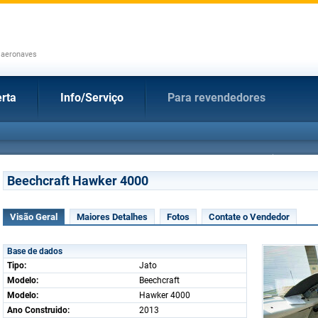
 aeronaves
rta
Info/Serviço
Para revendedores
Beechcraft Hawker 4000
Visão Geral
Maiores Detalhes
Fotos
Contate o Vendedor
Base de dados
Tipo:
Jato
Modelo:
Beechcraft
Modelo:
Hawker 4000
Ano Construido:
2013