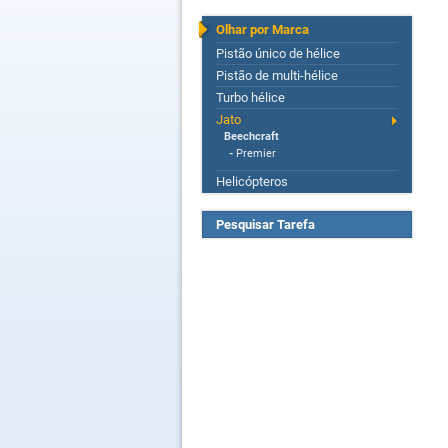
Olhar por Marca
Pistão único de hélice
Pistão de multi-hélice
Turbo hélice
Jato
Beechcraft
-
Premier
Helicópteros
Pesquisar Tarefa