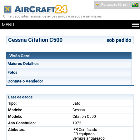
Português (Brasil)
O mercado internacional de aviões novos e usados e aeronaves
MENU
Cessna Citation C500
sob pedido
Visão Geral
Maiores Detalhes
Fotos
Contate o Vendedor
Base de dados
Tipo:
Jato
Modelo:
Cessna
Modelo:
Citation C500
Ano Construido:
1972
Atributos:
IFR Certificado
IFR equipado
Sempre angareado