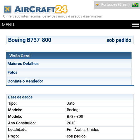
Português (Brasil)
O mercado internacional de aviões novos e usados e aeronaves
MENU
Boeing B737-800
sob pedido
Visão Geral
Maiores Detalhes
Fotos
Contate o Vendedor
Base de dados
Tipo:
Jato
Modelo:
Boeing
Modelo:
B737-800
Ano Construido:
2010
Localidade:
Em. Árabes Unidos
Preço:
sob pedido