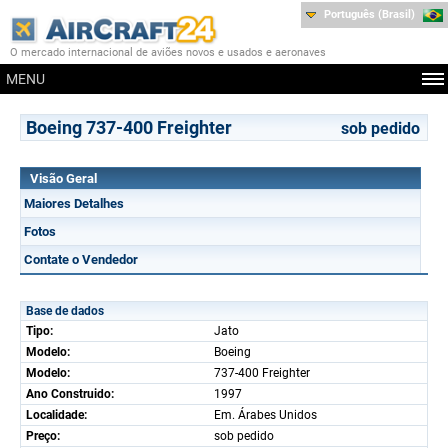
Português (Brasil)
O mercado internacional de aviões novos e usados e aeronaves
MENU
Boeing 737-400 Freighter
sob pedido
Visão Geral
Maiores Detalhes
Fotos
Contate o Vendedor
Base de dados
Tipo:
Jato
Modelo:
Boeing
Modelo:
737-400 Freighter
Ano Construido:
1997
Localidade:
Em. Árabes Unidos
Preço:
sob pedido