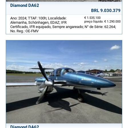
Diamond DA62
BRL 9.030.379
Ano: 2024; TTAF: 100h; Localidade:
€ 1.535.100
preço líquido: € 1.290.000
Alemanha, Schönhagen, EDAZ; IFR
Certificado, IFR equipado, Sempre angareado; N° de Série: 62.264;
No. Reg.: OE-FMV
Diamond DA62