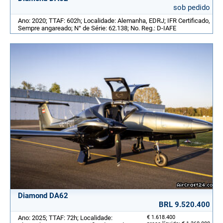
sob pedido
Ano: 2020; TTAF: 602h; Localidade: Alemanha, EDRJ; IFR Certificado,
Sempre angareado; N° de Série: 62.138; No. Reg.: D-IAFE
Diamond DA62
BRL 9.520.400
Ano: 2025; TTAF: 72h; Localidade:
€ 1.618.400