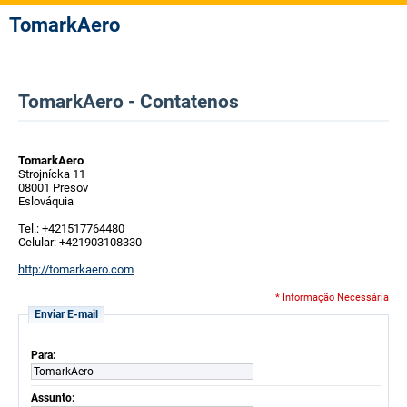
TomarkAero
TomarkAero - Contatenos
TomarkAero
Strojnícka 11
08001 Presov
Eslováquia
Tel.: +421517764480
Celular: +421903108330
http://tomarkaero.com
* Informação Necessária
Enviar E-mail
Para:
TomarkAero
Assunto: