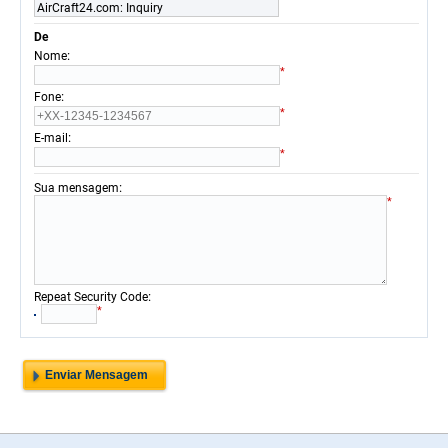
AirCraft24.com: Inquiry
De
:
Nome
*
:
Fone
*
:
E-mail
*
:
Sua mensagem
*
:
Repeat Security Code
*