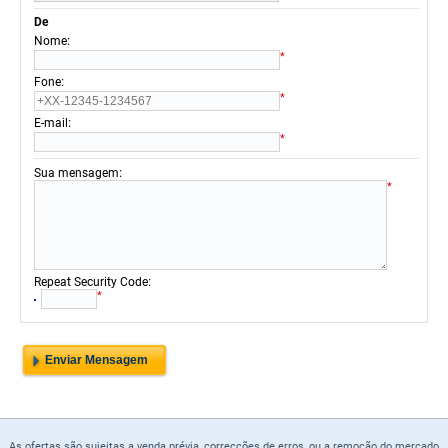
De
:
Nome
*
:
Fone
*
:
E-mail
*
:
Sua mensagem
*
:
Repeat Security Code
*
As ofertas são sujeitas a venda prévia, correcções de erros, ou a remoção do mercado.