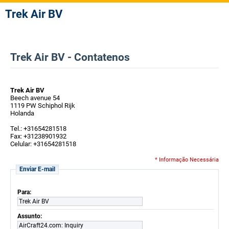
Trek Air BV
Trek Air BV - Contatenos
Trek Air BV
Beech avenue 54
1119 PW Schiphol Rijk
Holanda
Tel.: +31654281518
Fax: +31238901932
Celular: +31654281518
* Informação Necessária
Enviar E-mail
Para:
Trek Air BV
Assunto:
AirCraft24.com: Inquiry