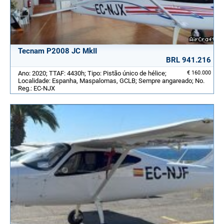
Tecnam P2008 JC MkII
BRL 941.216
Ano: 2020; TTAF: 4430h; Tipo: Pistão único de hélice;
€ 160.000
Localidade: Espanha, Maspalomas, GCLB; Sempre angareado; No.
Reg.: EC-NJX