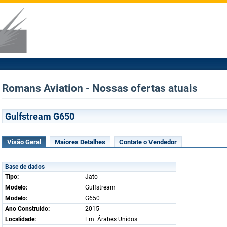
Romans Aviation - Nossas ofertas atuais
Gulfstream G650
Visão Geral
Maiores Detalhes
Contate o Vendedor
Base de dados
Tipo:
Jato
Modelo:
Gulfstream
Modelo:
G650
Ano Construido:
2015
Localidade:
Em. Árabes Unidos