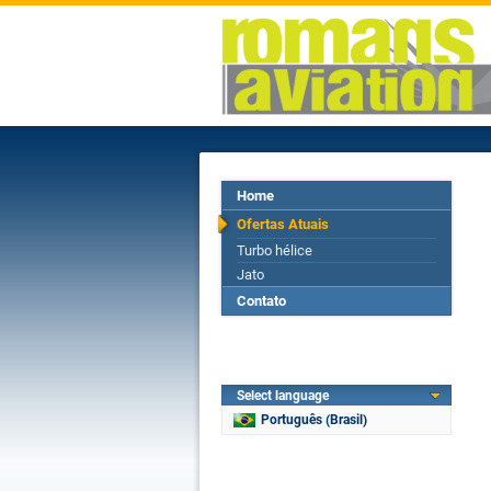
Home
Ofertas Atuais
Turbo hélice
Jato
Contato
Select language
Português (Brasil)