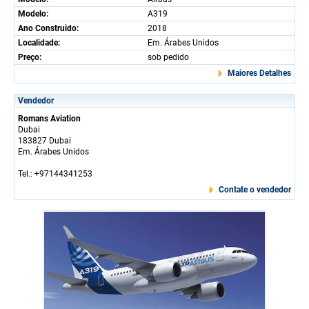
Modelo:
A319
Ano Construido:
2018
Localidade:
Em. Árabes Unidos
Preço:
sob pedido
Maiores Detalhes
Vendedor
Romans Aviation
Dubai
183827 Dubai
Em. Árabes Unidos
Tel.: +97144341253
Contate o vendedor