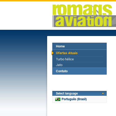
Home
Ofertas Atuais
Turbo hélice
Jato
Contato
Select language
Português (Brasil)