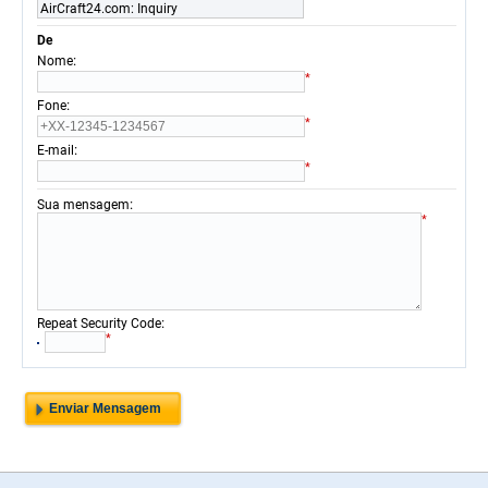
AirCraft24.com: Inquiry
De
:
Nome
*
:
Fone
*
:
E-mail
*
:
Sua mensagem
*
:
Repeat Security Code
*