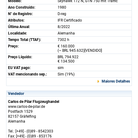
Modelo:
Skyhawk 172 N, GTN 750 mit Traffic
Ano Construido:
1980
N° de Registro:
D-reg
Atributos:
IFR Certificado
Última Anual:
8/2022
Localidade:
Alemanha
Tempo Total (TTAF):
7302 h
Preço:
€ 160.000
(~ BRL 945.632)[VENDIDO]
Preço Líquido:
BRL 794.922
€ 134.500
EU VAT pago:
sim
VAT mencionando sep.:
Sim (19%)
Maiores Detalhes
Vendedor
Carlos de Pilar Flugzeughandel
www.carlos-de-pilar.de
Postfach 1529
82157 Gräfelfing
Alemanha
Tel.: [+49] - (0)89 - 8542303
Fax: [+49] - (0)89 - 853176