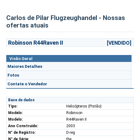
Carlos de Pilar Flugzeughandel - Nossas
ofertas atuais
Robinson R44Raven II
[VENDIDO]
Visão Geral
Maiores Detalhes
Fotos
Contate o Vendedor
Base de dados
Tipo:
Helicópteros (Pistão)
Modelo:
Robinson
Modelo:
R44Raven II
Ano Construido:
2003
N° de Registro:
D-reg
N° de Série:
tba