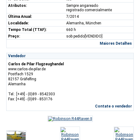
Atributos:
Sempre angareado
registrado comercialmente
Última Anual:
7/2014
Localidade:
Alemanha, München
Tempo Total (TTAF):
660 h
Preço:
sob pedido[VENDIDO]
Maiores Detalhes
Vendedor
Carlos de Pilar Flugzeughandel
www.carlos-de-pilar.de
Postfach 1529
82157 Gräfelfing
Alemanha
Tel.: [+49] - (0)89 - 8542303
Fax: [+49] - (0)89 - 853176
Contate o vendedor