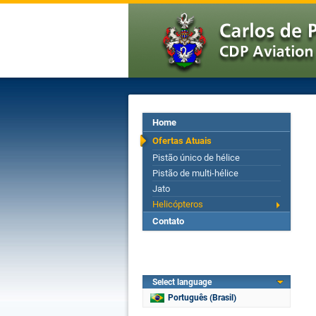
Home
Ofertas Atuais
Pistão único de hélice
Pistão de multi-hélice
Jato
Helicópteros
Contato
Select language
Português (Brasil)