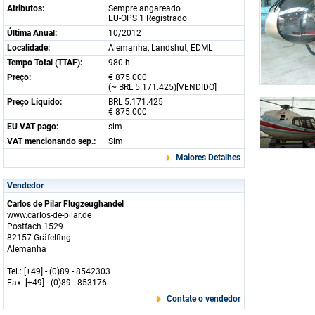
Atributos:
Sempre angareado
EU-OPS 1 Registrado
Última Anual:
10/2012
Localidade:
Alemanha, Landshut, EDML
Tempo Total (TTAF):
980 h
Preço:
€ 875.000
(~ BRL 5.171.425)[VENDIDO]
Preço Líquido:
BRL 5.171.425
€ 875.000
EU VAT pago:
sim
VAT mencionando sep.:
Sim
Maiores Detalhes
Vendedor
Carlos de Pilar Flugzeughandel
www.carlos-de-pilar.de
Postfach 1529
82157 Gräfelfing
Alemanha
Tel.: [+49] - (0)89 - 8542303
Fax: [+49] - (0)89 - 853176
Contate o vendedor