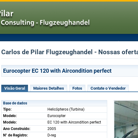
Carlos de Pilar Flugzeughandel - Nossas oferta
Eurocopter EC 120 with Aircondition perfect
Visão Geral
Maiores Detalhes
Fotos
Contate o Vendedor
Base de dados
Tipo:
Helicópteros (Turbina)
Modelo:
Eurocopter
Modelo:
EC 120 with Aircondition perfect
Ano Construido:
2005
N° de Registro:
D-reg