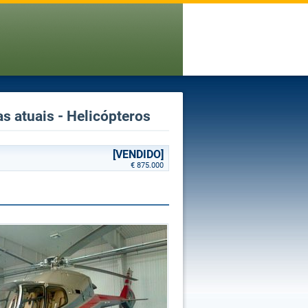
s atuais - Helicópteros
[VENDIDO]
€ 875.000