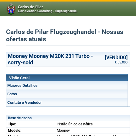
Carlos de Pilar Flugzeughandel - Nossas
ofertas atuais
Mooney Mooney M20K 231 Turbo -
[VENDIDO]
sorry-sold
€ 55.000
Visão Geral
Maiores Detalhes
Fotos
Contate o Vendedor
Base de dados
Tipo:
Pistão único de hélice
Modelo:
Mooney