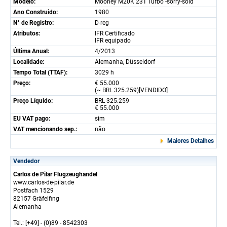
Modelo:
Mooney M20K 231 Turbo -sorry-sold
Ano Construido:
1980
N° de Registro:
D-reg
Atributos:
IFR Certificado
IFR equipado
Última Anual:
4/2013
Localidade:
Alemanha, Düsseldorf
Tempo Total (TTAF):
3029 h
Preço:
€ 55.000
(~ BRL 325.259)[VENDIDO]
Preço Líquido:
BRL 325.259
€ 55.000
EU VAT pago:
sim
VAT mencionando sep.:
não
Maiores Detalhes
Vendedor
Carlos de Pilar Flugzeughandel
www.carlos-de-pilar.de
Postfach 1529
82157 Gräfelfing
Alemanha
Tel.: [+49] - (0)89 - 8542303