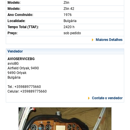
Modelo:
Zlin
Modelo:
Zlin 42
Ano Construido:
1976
Localidade:
Bulgária
Tempo Total (TTAF):
2420 h
Preço:
sob pedido
Maiores Detalhes
Vendedor
AVIOSERVICEBG
avioBG
Airfield Orlyak, 9490
9490 Orlyak
Bulgária
Tel.: +359889775660
Celular: +359889775660
Contate o vendedor