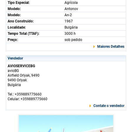
Tipo Especial:
Agrícola
Modelo:
Antonov
Modelo:
An-2
Ano Construido:
1967
Localidade:
Bulgária
Tempo Total (TTAF):
3000 h
Preço:
sob pedido
Maiores Detalhes
Vendedor
AVIOSERVICEBG
avioBG
Airfield Orlyak, 9490
9490 Orlyak
Bulgária
Tel.: +359889775660
Celular: +359889775660
Contate o vendedor