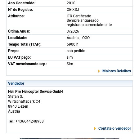
Ano Construido:
2010
N° de Registro:
OE-XSJ
Atributos:
IFR Certificado
Sempre angareado
registrado comercialmente
Última Anual:
3/2026
Localidade:
Áustria, LOGO
Tempo Total (TTAF):
6900 h
Preço:
sob pedido
EU VAT pago:
sim
VAT mencionando sep.:
Sim
Maiores Detalhes
Vendedor
Heli Pro Helicopter Service GmbH
Stefan S.
Wirtschaftspark C4
8940 Liezen
Áustria
Tel.: +436644248988
Contate o vendedor