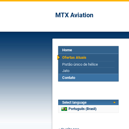
MTX Aviation
Home
Ofertas Atuais
Pistão único de hélice
Jato
Contato
Select language
Português (Brasil)