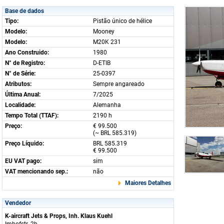
Base de dados
Tipo:
Pistão único de hélice
Modelo:
Mooney
Modelo:
M20K 231
Ano Construido:
1980
N° de Registro:
D-ETIB
N° de Série:
25-0397
Atributos:
Sempre angareado
Última Anual:
7/2025
Localidade:
Alemanha
Tempo Total (TTAF):
2190 h
Preço:
€ 99.500
(~ BRL 585.319)
Preço Líquido:
BRL 585.319
€ 99.500
EU VAT pago:
sim
VAT mencionando sep.:
não
Maiores Detalhes
Vendedor
K-aircraft Jets & Props, Inh. Klaus Kuehl