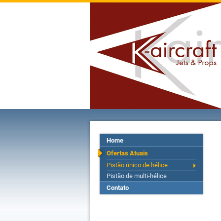
Home
Ofertas Atuais
Pistão único de hélice
Pistão de multi-hélice
Contato